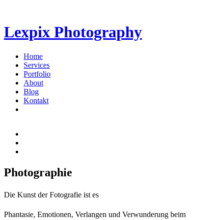
Direkt zum Inhalt
Lexpix
Photography
Home
Services
Hauptmenü
Portfolio
About
Blog
Kontakt
Photographie
Die Kunst der Fotografie ist es
Phantasie, Emotionen, Verlangen und Verwunderung beim