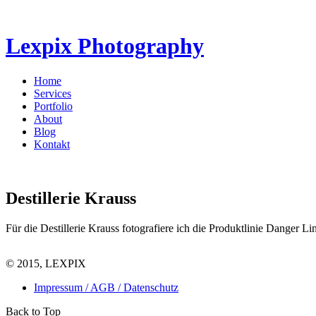
Direkt zum Inhalt
Lexpix
Photography
Home
Services
Hauptmenü
Portfolio
About
Blog
Kontakt
Destillerie Krauss
Für die Destillerie Krauss fotografiere ich die Produktlinie Danger 
© 2015, LEXPIX
Impressum / AGB / Datenschutz
Back to Top